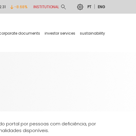
2.31
-8.68%
INSTITUTIONAL
PT
ENG
corporate documents
investor services
sustainability
do portal por pessoas com deficiência, por
alidades disponíveis.