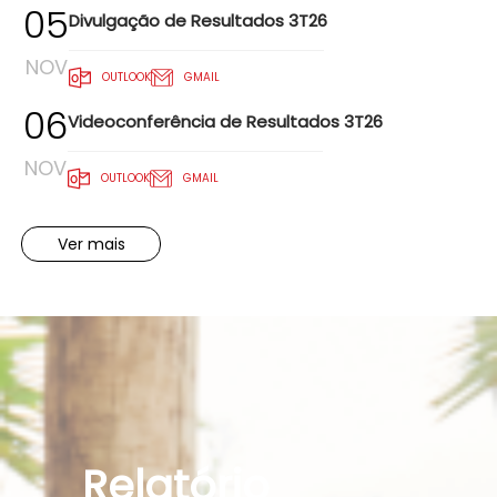
05
Divulgação de Resultados 3T26
NOV
OUTLOOK
GMAIL
06
Videoconferência de Resultados 3T26
NOV
OUTLOOK
GMAIL
Ver mais
Relatório