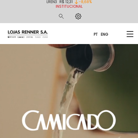
LREN3
R$ 12,31
-8,68%
INSTITUCIONAL
PT
ENG