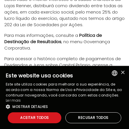
Lojas Renner, distribuirá como dividendo entre todas as
ações, em cada exercício social, pelo menos 25% do
lucro líquido do exercício, ajustado nos termos do artigo
202 da Lei de Sociedades por Ações.
Para mais informações, consulte a
Política de
Destinação de Resultados
, no menu Governança
Corporativa.
Para acessar o histórico completo de pagamentos de
Dividendos e Juros sobre Capital Próprio, acesse a
×
Planilha de Dados Históricos
, na aba Dividendos.
Este website usa cookies
Este site utiliza cookies para melhorar a sua experiência, de
PORTUGUESE
acordo com a nossa Norma de Uso e Privacidade do Site e, ao
continuar navegando, você concorda com estas condições.
ENGLISH
Ler mais
MOSTRAR DETALHES
ACEITAR TODOS
RECUSAR TODOS
Powered by
MZ