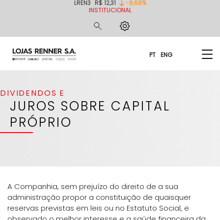
LREN3
R$ 12,31
-8,68%
INSTITUCIONAL
PT
ENG
DIVIDENDOS E
JUROS SOBRE CAPITAL
PRÓPRIO
A Companhia, sem prejuízo do direito de a sua
administração propor a constituição de quaisquer
reservas previstas em leis ou no Estatuto Social, e
observado o melhor interesse e a saúde financeira da